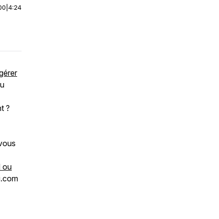
00
|
4:24
gérer
ou
t ?
 vous
 ou
i.com