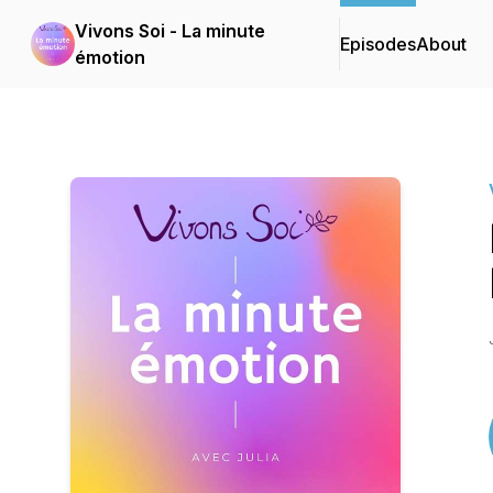
Vivons Soi - La minute
Episodes
About
émotion