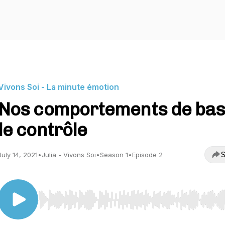
Vivons Soi - La minute émotion
Nos comportements de bas
le contrôle
S
July 14, 2021
•
Julia - Vivons Soi
•
Season 1
•
Episode 2
Use Left/Right to seek, Home/End to jump to start o