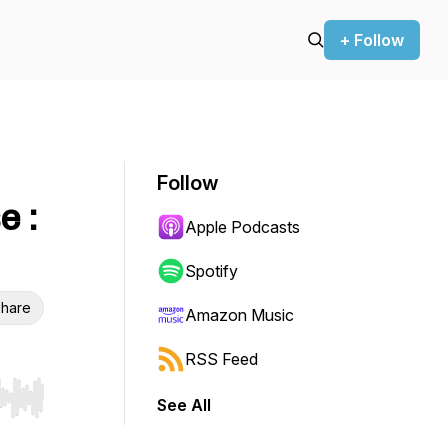
+ Follow
Follow
e :
Apple Podcasts
Spotify
hare
Amazon Music
RSS Feed
See All
r end. Hold shift to jump forward or backward.